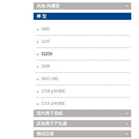
风枪/风嘴型
棒 型
5685
5225
5225S
5630
5635 (M)
5710 μWIRE
5711 μWIRE
室内离子系统
其他离子产生器
测试仪器